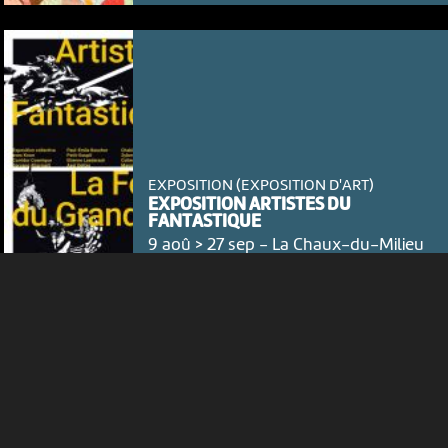
NOUS UTILISONS DES COOKIES
En poursuivant votre navigation sur le culturoscoPe site vous
consentez à l’utilisation de cookies. Les cookies nous
permettent d'analyser le trafic, d’affiner les contenus mis à
votre disposition et renseigner les acteurs·trices culturel·le·s sur
l'intérêt porté à leurs événements.
EXPOSITION (EXPOSITION D'ART)
EXPOSITION ARTISTES DU
FANTASTIQUE
9 aoû > 27 sep
-
La Chaux-du-Milieu